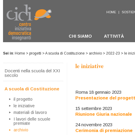
HOME
|
SOSTIEN
CHI SIAMO
ATTIVITÀ
Sei in
:
Home
>
progetti
>
A scuola di Costituzione
>
archivio
>
2022-23
> le iniz
le iniziative
Docenti nella scuola del XXI
secolo
A scuola di Costituzione
Roma 18 gennaio 2023
Presentazione del progett
il progetto
le iniziative
15 settembre 2023
materiali di lavoro
Riunione Giuria nazionale
I lavori delle scuole
premiate
24 novembre 2023
archivio
Cerimonia di premiazione