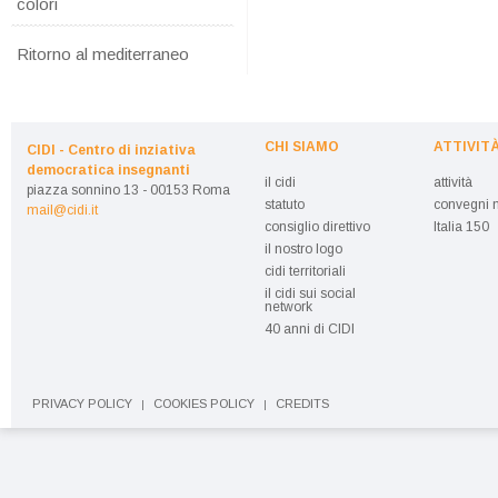
colori
Ritorno al mediterraneo
CHI SIAMO
ATTIVIT
CIDI - Centro di inziativa
democratica insegnanti
il cidi
attività
piazza sonnino 13 - 00153 Roma
statuto
convegni n
mail@cidi.it
consiglio direttivo
Italia 150
il nostro logo
cidi territoriali
il cidi sui social
network
40 anni di CIDI
PRIVACY POLICY
COOKIES POLICY
CREDITS
|
|