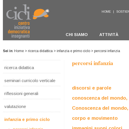
HOME
|
SOSTIEN
CHI SIAMO
ATTIVITÀ
Sei in
:
Home
>
ricerca didattica
>
infanzia e primo ciclo
> percorsi infanzia
percorsi infanzia
ricerca didattica
seminari curricolo verticale
discorsi e parole
riflessioni generali
conoscenza del mondo,
valutazione
Conoscenza del mondo,
corpo e movimento
infanzia e primo ciclo
immagini suoni colori