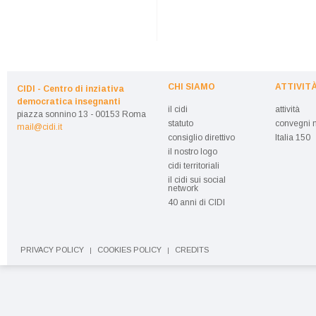
CHI SIAMO
ATTIVIT
CIDI - Centro di inziativa
democratica insegnanti
il cidi
attività
piazza sonnino 13 - 00153 Roma
statuto
convegni n
mail@cidi.it
consiglio direttivo
Italia 150
il nostro logo
cidi territoriali
il cidi sui social
network
40 anni di CIDI
PRIVACY POLICY
COOKIES POLICY
CREDITS
|
|