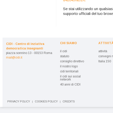
Se stai utilizzando un qualsias
supporto ufficiali del tuo brow
CHI SIAMO
ATTIVIT
CIDI - Centro di inziativa
democratica insegnanti
il cidi
attività
piazza sonnino 13 - 00153 Roma
statuto
convegni n
mail@cidi.it
consiglio direttivo
Italia 150
il nostro logo
cidi territoriali
il cidi sui social
network
40 anni di CIDI
PRIVACY POLICY
COOKIES POLICY
CREDITS
|
|