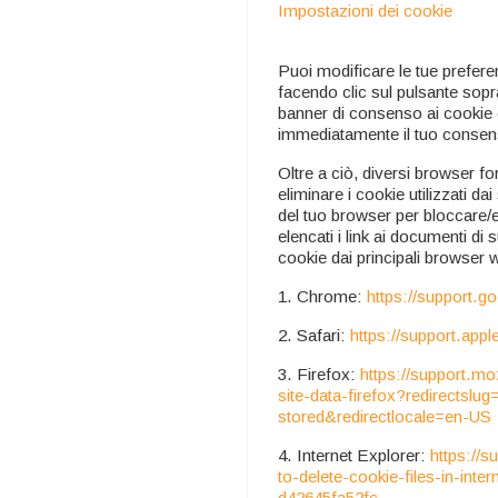
Impostazioni dei cookie
Puoi modificare le tue prefer
facendo clic sul pulsante sopra
banner di consenso ai cookie 
immediatamente il tuo consen
Oltre a ciò, diversi browser f
eliminare i cookie utilizzati da
del tuo browser per bloccare/e
elencati i link ai documenti di
cookie dai principali browser 
1. Chrome:
https://support.
2. Safari:
https://support.appl
3. Firefox:
https://support.mo
site-data-firefox?redirectslu
stored&redirectlocale=en-US
4. Internet Explorer:
https://
to-delete-cookie-files-in-int
d42645fa52fc