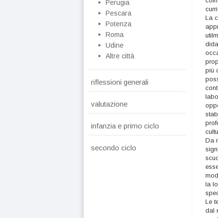
coin
Perugia
curr
Pescara
La c
Potenza
appr
Roma
util
dida
Udine
occa
Altre città
prop
più 
poss
riflessioni generali
cont
labo
valutazione
oppo
stab
prof
infanzia e primo ciclo
cult
Da m
secondo ciclo
sign
scuo
esse
moda
la l
spec
Le t
dal 