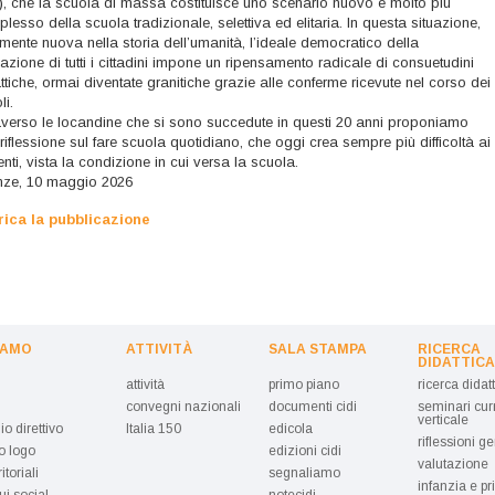
), che la scuola di massa costituisce uno scenario nuovo e molto più
lesso della scuola tradizionale, selettiva ed elitaria. In questa situazione,
lmente nuova nella storia dell’umanità, l’ideale democratico della
azione di tutti i cittadini impone un ripensamento radicale di consuetudini
ttiche, ormai diventate granitiche grazie alle conferme ricevute nel corso dei
li.
averso le locandine che si sono succedute in questi 20 anni proponiamo
riflessione sul fare scuola quotidiano, che oggi crea sempre più difficoltà ai
nti, vista la condizione in cui versa la scuola.
nze, 10 maggio 2026
rica la pubblicazione
IAMO
ATTIVITÀ
SALA STAMPA
RICERCA
DIDATTICA
attività
primo piano
ricerca didat
convegni nazionali
documenti cidi
seminari cur
verticale
io direttivo
Italia 150
edicola
riflessioni ge
ro logo
edizioni cidi
valutazione
ritoriali
segnaliamo
infanzia e pr