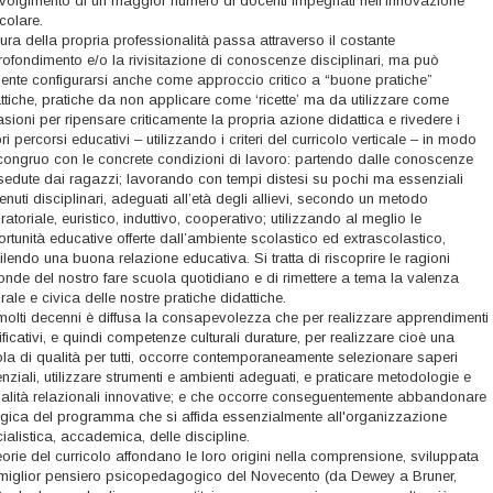
volgimento di un maggior numero di docenti impegnati nell'innovazione
icolare.
ura della propria professionalità passa attraverso il costante
ofondimento e/o la rivisitazione di conoscenze disciplinari, ma può
mente configurarsi anche come approccio critico a “buone pratiche”
ttiche, pratiche da non applicare come ‘ricette’ ma da utilizzare come
sioni per ripensare criticamente la propria azione didattica e rivedere i
ri percorsi educativi – utilizzando i criteri del curricolo verticale – in modo
congruo con le concrete condizioni di lavoro: partendo dalle conoscenze
edute dai ragazzi; lavorando con tempi distesi su pochi ma essenziali
enuti disciplinari, adeguati all’età degli allievi, secondo un metodo
ratoriale, euristico, induttivo, cooperativo; utilizzando al meglio le
rtunità educative offerte dall’ambiente scolastico ed extrascolastico,
ilendo una buona relazione educativa. Si tratta di riscoprire le ragioni
onde del nostro fare scuola quotidiano e di rimettere a tema la valenza
urale e civica delle nostre pratiche didattiche.
olti decenni è diffusa la consapevolezza che per realizzare apprendimenti
ificativi, e quindi competenze culturali durature, per realizzare cioè una
la di qualità per tutti, occorre contemporaneamente selezionare saperi
nziali, utilizzare strumenti e ambienti adeguati, e praticare metodologie e
lità relazionali innovative; e che occorre conseguentemente abbandonare
ogica del programma che si affida essenzialmente all'organizzazione
ialistica, accademica, delle discipline.
eorie del curricolo affondano le loro origini nella comprensione, sviluppata
miglior pensiero psicopedagogico del Novecento (da Dewey a Bruner,