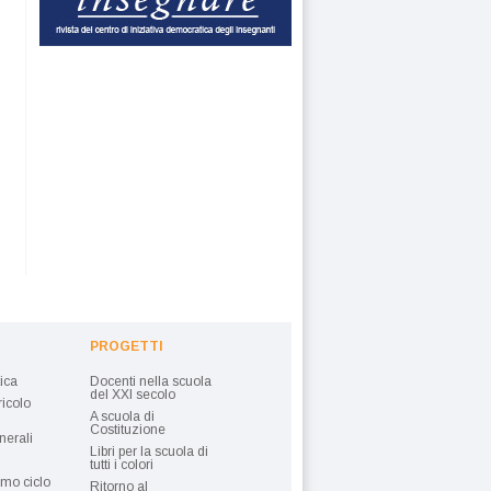
PROGETTI
tica
Docenti nella scuola
del XXI secolo
ricolo
A scuola di
Costituzione
nerali
Libri per la scuola di
tutti i colori
imo ciclo
Ritorno al