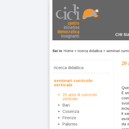
CHI S
Sei in
:
Home
>
ricerca didattica
>
seminari curric
20 
ricerca didattica
seminari curricolo
verticale
Ques
È un
20 anni di curricolo
coin
verticale
svol
Bari
incl
Cosenza
Il s
Firenze
escl
Palermo
da a