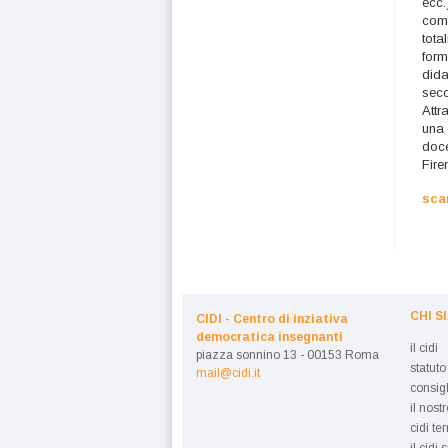
ecc.
comp
tota
form
dida
seco
Attr
una 
doce
Fire
sca
CHI S
CIDI - Centro di inziativa
democratica insegnanti
il cidi
piazza sonnino 13 - 00153 Roma
statuto
mail@cidi.it
consigl
il nost
cidi ter