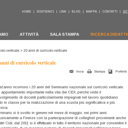
HOME
|
SOSTIENICI
|
LINK
|
BLOG
|
MAPPA
|
CONTATTI
|
SIT
IAMO
ATTIVITÀ
SALA STAMPA
RICERCA DIDATT
olo verticale
> 20 anni di curricolo verticale
anni di curricolo verticale
Invia
Stampa
Preferiti
t’anno ricorrono i 20 anni del Seminario nazionale sul curricolo verticale.
 appuntamento importante nella vita dei CIDI, perché vede il
volgimento di docenti particolarmente impegnati nel lavoro quotidiano
to in classe per la realizzazione di una scuola più significativa e più
usiva.
eminario si è svolto in genere nel mese di maggio: nei primi anni
usivamente a Firenze con la partecipazione di colleghe/i provenienti anche
ltri Cidi, dal 2011 si è effettuato in tutto il territorio nazionale per consentire il