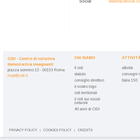
Social
www.facebook.co
CHI SIAMO
ATTIVIT
CIDI - Centro di inziativa
democratica insegnanti
il cidi
attività
piazza sonnino 13 - 00153 Roma
statuto
convegni n
mail@cidi.it
consiglio direttivo
Italia 150
il nostro logo
cidi territoriali
il cidi sui social
network
40 anni di CIDI
PRIVACY POLICY
COOKIES POLICY
CREDITS
|
|