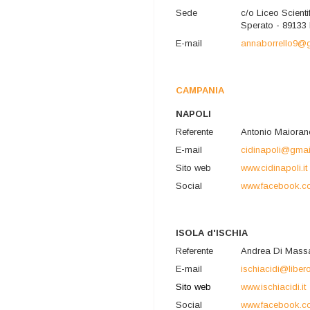
Sede
c/o Liceo Scient
Sperato - 89133
E-mail
annaborrello9@
CAMPANIA
NAPOLI
Referente
Antonio Maioran
E-mail
cidinapoli@gmai
Sito web
www.cidinapoli.it
Social
www.facebook.co
ISOLA d'ISCHIA
Referente
Andrea Di Mass
E-mail
ischiacidi@libero.
Sito web
www.ischiacidi.it
Social
www.facebook.co