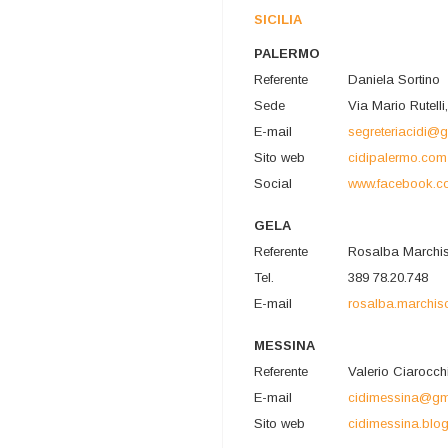
SICILIA
PALERMO
Referente
Daniela Sortino
Sede
Via Mario Rutell
E-mail
segreteriacidi@
Sito web
cidipalermo.com
Social
www.facebook.c
GELA
Referente
Rosalba Marchi
Tel.
389 78.20.748
E-mail
rosalba.marchi
MESSINA
Referente
Valerio Ciarocch
E-mail
cidimessina@gm
Sito web
cidimessina.blog