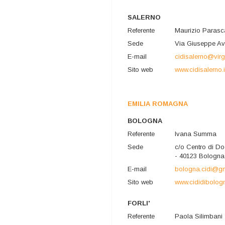
SALERNO
Referente
Maurizio Parasc
Sede
Via Giuseppe Ava
E-mail
cidisalerno@virgil
Sito web
www.cidisalerno.i
EMILIA ROMAGNA
BOLOGNA
Referente
Ivana Summa
Sede
c/o Centro di D
- 40123 Bologna
E-mail
bologna.cidi@g
Sito web
www.cididibologn
FORLI'
Referente
Paola Silimbani