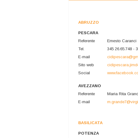
ABRUZZO
PESCARA
Referente
Ernesto Caranci
Tel.
345 26.65.748 - 
E-mail
cidipescara@gm
Sito web
cidipescara.jim
Social
www.facebook.c
AVEZZANO
Referente
Maria Rita Gran
E-mail
m.grande7@virgil
BASILICATA
POTENZA