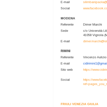
E-mail
silimbanipaola@l
Social
www.facebook.co
MODENA
Referente
Dimer Marchi
Sede
c/o Università Li
41058 Vignola (
E-mail
dimer.marchi@ist
RIMINI
Referente
Vincenzo Aulizio
E-mail
cidirimini1@gmai
Sito web
https://www.cidirim
Social
https://www.fac
ref=pages_you
FRIULI VENEZIA GIULIA