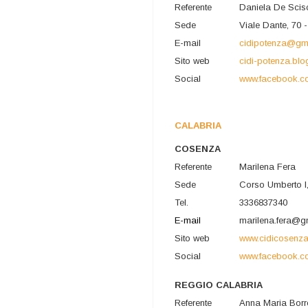
Referente
Daniela De Scis
Sede
Viale Dante, 70 
E-mail
cidipotenza@gm
Sito web
cidi-potenza.blog
Social
www.facebook.co
CALABRIA
COSENZA
Referente
Marilena Fera
Sede
Corso Umberto I
Tel.
3336837340
E-mail
marilena.fera@g
Sito web
www.cidicosenz
Social
www.facebook.c
REGGIO CALABRIA
Referente
Anna Maria Borr