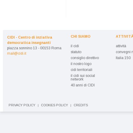
CHI SIAMO
ATTIVIT
CIDI - Centro di inziativa
democratica insegnanti
il cidi
attività
piazza sonnino 13 - 00153 Roma
statuto
convegni n
mail@cidi.it
consiglio direttivo
Italia 150
il nostro logo
cidi territoriali
il cidi sui social
network
40 anni di CIDI
PRIVACY POLICY
COOKIES POLICY
CREDITS
|
|