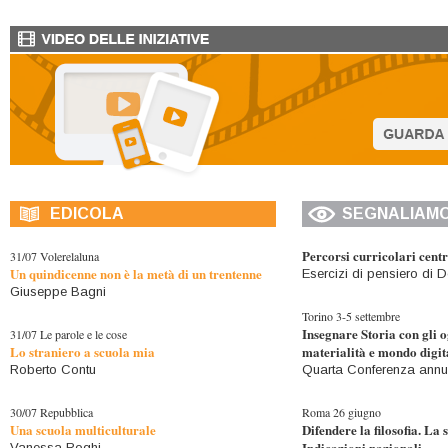
Il 30 maggio ci
Edgar Morin, fi
sociologo franc
di spicco nel
internazionale.
EDICOLA
SEGNALIAM
Percorsi curricolari cent
31/07 Volerelaluna
Un quindicenne non è la metà di un trentenne
Esercizi di pensiero di
Giuseppe Bagni
Torino 3-5 settembre
Insegnare Storia con gli og
31/07 Le parole e le cose
Lo straniero a scuola mia
materialità e mondo digit
Roberto Contu
Quarta Conferenza annu
30/07 Repubblica
Roma 26 giugno
Una scuola multiculturale
Difendere la filosofia. La 
Indicazioni nazionali
Vanessa Roghi