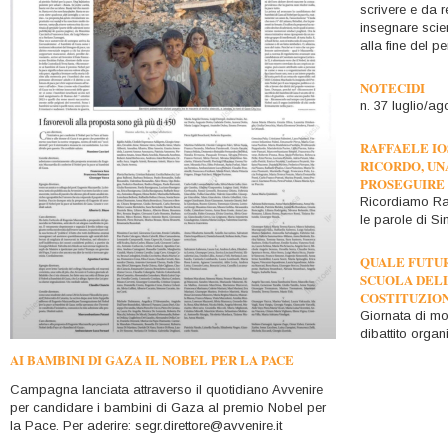
scrivere e da r
insegnare scien
alla fine del p
NOTECIDI
n. 37 luglio/a
RAFFAELE IO
RICORDO, UN
PROSEGUIRE
Ricordiamo Ra
le parole di S
QUALE FUTUR
SCUOLA DEL
COSTITUZIO
Giornata di mo
dibattito organ
Tavolo Nazion
AI BAMBINI DI GAZA IL NOBEL PER LA PACE
Democratica.
Il programma 
Campagna lanciata attraverso il quotidiano Avvenire
interna
per candidare i bambini di Gaza al premio Nobel per
la Pace. Per aderire: segr.direttore@avvenire.it
UNA TESTA B