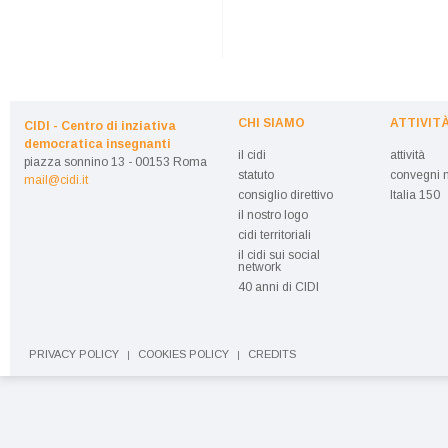
CHI SIAMO
ATTIVIT
CIDI - Centro di inziativa
democratica insegnanti
il cidi
attività
piazza sonnino 13 - 00153 Roma
statuto
convegni n
mail@cidi.it
consiglio direttivo
Italia 150
il nostro logo
cidi territoriali
il cidi sui social
network
40 anni di CIDI
PRIVACY POLICY
COOKIES POLICY
CREDITS
|
|