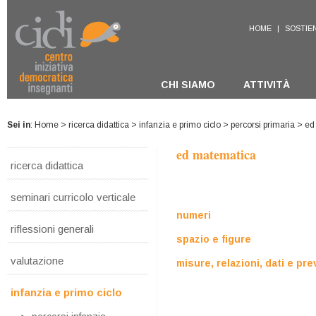
HOME
|
SOSTIEN
CHI SIAMO
ATTIVITÀ
Sei in
:
Home
>
ricerca didattica
>
infanzia e primo ciclo
>
percorsi primaria
> ed
ed matematica
ricerca didattica
seminari curricolo verticale
numeri
riflessioni generali
spazio e figure
valutazione
misure, relazioni, dati e pre
infanzia e primo ciclo