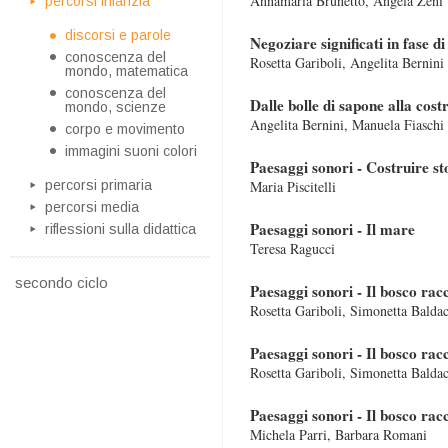
Annamaria Brunetto, Angela Zeni
percorsi infanzia
discorsi e parole
Negoziare significati in fase di
conoscenza del
Rosetta Gariboli, Angelita Bernini
mondo, matematica
conoscenza del
Dalle bolle di sapone alla cost
mondo, scienze
Angelita Bernini, Manuela Fiaschi
corpo e movimento
immagini suoni colori
Paesaggi sonori - Costruire sto
percorsi primaria
Maria Piscitelli
percorsi media
Paesaggi sonori - Il mare
riflessioni sulla didattica
Teresa Ragucci
secondo ciclo
Paesaggi sonori - Il bosco rac
Rosetta Gariboli, Simonetta Baldac
Paesaggi sonori - Il bosco rac
Rosetta Gariboli, Simonetta Baldac
Paesaggi sonori - Il bosco rac
Michela Parri, Barbara Romani