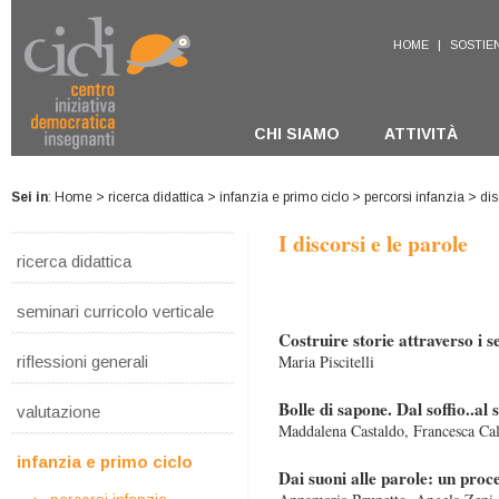
HOME
|
SOSTIEN
CHI SIAMO
ATTIVITÀ
Sei in
:
Home
>
ricerca didattica
>
infanzia e primo ciclo
>
percorsi infanzia
> dis
I discorsi e le parole
ricerca didattica
seminari curricolo verticale
Costruire storie attraverso i s
Maria Piscitelli
riflessioni generali
Bolle di sapone. Dal soffio..al 
valutazione
Maddalena Castaldo, Francesca Ca
infanzia e primo ciclo
Dai suoni alle parole: un proc