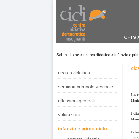
CHI S
Sei in
:
Home
>
ricerca didattica
>
infanzia e pri
cla
ricerca didattica
seminari curricolo verticale
La r
Maria
riflessioni generali
I di
valutazione
Maria
infanzia e primo ciclo
I di
Teres