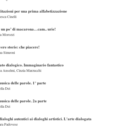
litazioni per una prima alfabetizzazione
esca Cinelli
 un po’ di macarona…cam.. urie!
ra Morozzi
vere storie: che piacere!
na Simeoni
ato dialogico. Immaginario fantastico
a Anselmi, Cinzia Marzucchi
usica delle parole. 1° parte
lla Dei
usica delle parole. 2a parte
lla Dei
dialoghi autentici ai dialoghi artistici. L'arte dialogata
ara Padovese