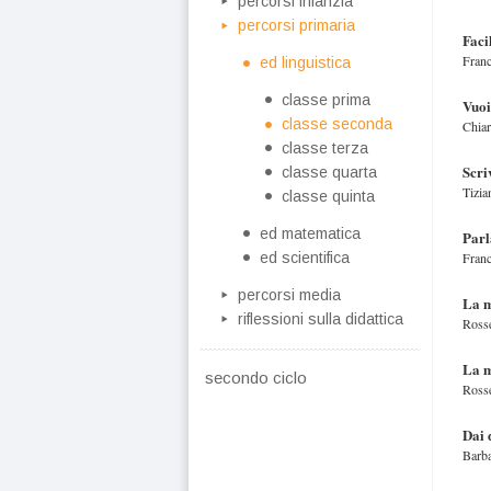
percorsi infanzia
percorsi primaria
Faci
Franc
ed linguistica
classe prima
Vuoi
classe seconda
Chia
classe terza
Scri
classe quarta
Tizia
classe quinta
ed matematica
Parl
ed scientifica
Franc
percorsi media
La m
riflessioni sulla didattica
Rosse
La m
secondo ciclo
Rosse
Dai 
Barb