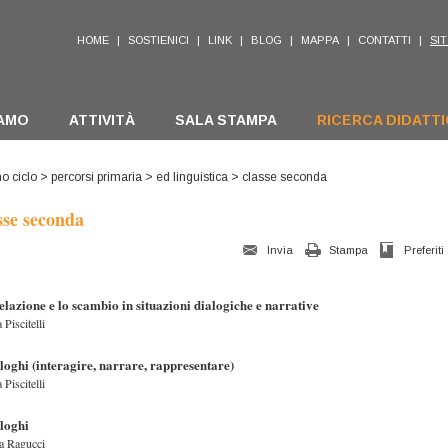
HOME
|
SOSTIENICI
|
LINK
|
BLOG
|
MAPPA
|
CONTATTI
|
SIT
IAMO
ATTIVITÀ
SALA STAMPA
RICERCA DIDATT
mo ciclo
>
percorsi primaria
>
ed linguistica
> classe seconda
sse seconda
Invia
Stampa
Preferiti
elazione e lo scambio in situazioni dialogiche e narrative
 Piscitelli
aloghi (interagire, narrare, rappresentare)
 Piscitelli
aloghi
a Ragucci