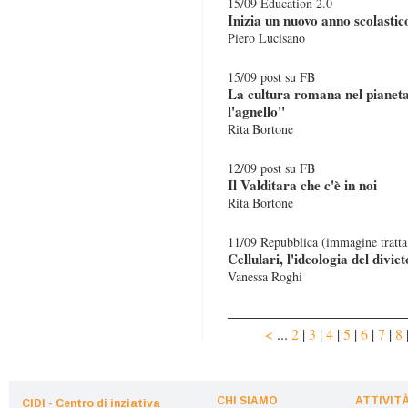
15/09 Education 2.0
Inizia un nuovo anno scolastico
Piero Lucisano
15/09 post su FB
La cultura romana nel pianeta:
l'agnello"
Rita Bortone
12/09 post su FB
Il Valditara che c'è in noi
Rita Bortone
11/09 Repubblica (immagine tratta
Cellulari, l'ideologia del diviet
Vanessa Roghi
<
...
2
|
3
|
4
|
5
|
6
|
7
|
8
CHI SIAMO
ATTIVIT
CIDI - Centro di inziativa