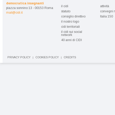
democratica insegnanti
il cidi
attività
piazza sonnino 13 - 00153 Roma
statuto
convegni n
mail@cidi.it
consiglio direttivo
Italia 150
il nostro logo
cidi territoriali
il cidi sui social
network
40 anni di CIDI
PRIVACY POLICY
COOKIES POLICY
CREDITS
|
|