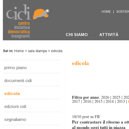
HOME
|
SOSTIEN
CHI SIAMO
ATTIVITÀ
Sei in
:
Home
>
sala stampa
> edicola
edicola
primo piano
documenti cidi
edicola
Filtra per anno
:
2026
|
2025
|
20
2017
|
2016
|
2015
|
2014
|
2013
|
edizioni cidi
18/10 post su FB
segnaliamo
Per contrastare il ritorno a o
al mondo oggi tutti in piazza