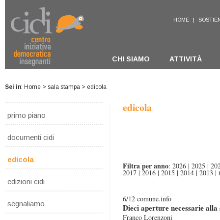
HOME
|
SOSTIEN
CHI SIAMO
ATTIVITÀ
Sei in
:
Home
>
sala stampa
> edicola
edicola
primo piano
documenti cidi
edicola
Filtra per anno
:
2026
|
2025
|
20
2017
|
2016
|
2015
|
2014
|
2013
|
edizioni cidi
6/12 comune.info
segnaliamo
Dieci aperture necessarie alla
Franco Lorenzoni