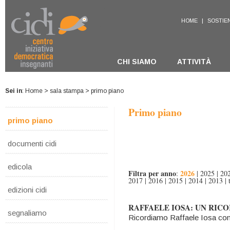
HOME
|
SOSTIEN
CHI SIAMO
ATTIVITÀ
Sei in
:
Home
>
sala stampa
> primo piano
Primo piano
primo piano
documenti cidi
edicola
Filtra per anno
2026
:
|
2025
|
20
2017
|
2016
|
2015
|
2014
|
2013
|
edizioni cidi
RAFFAELE IOSA: UN RIC
segnaliamo
Ricordiamo Raffaele Iosa con 