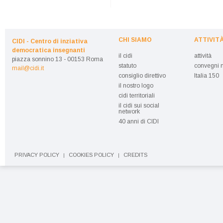
CHI SIAMO
ATTIVIT
CIDI - Centro di inziativa
democratica insegnanti
il cidi
attività
piazza sonnino 13 - 00153 Roma
statuto
convegni n
mail@cidi.it
consiglio direttivo
Italia 150
il nostro logo
cidi territoriali
il cidi sui social
network
40 anni di CIDI
PRIVACY POLICY
COOKIES POLICY
CREDITS
|
|