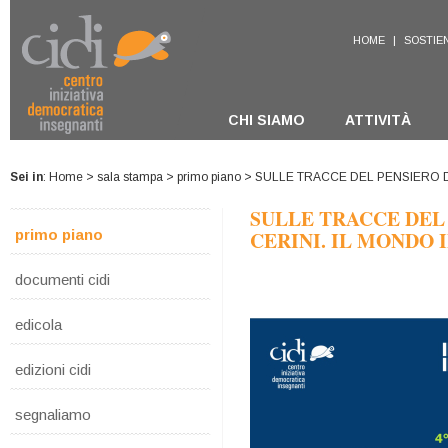
HOME
|
SOSTIEN
CHI SIAMO
ATTIVITÀ
Sei in
:
Home
>
sala stampa
>
primo piano
> SULLE TRACCE DEL PENSIERO D
SULLE TRACCE DEL
primo piano
CERINI. IL MONDO 
documenti cidi
edicola
edizioni cidi
segnaliamo