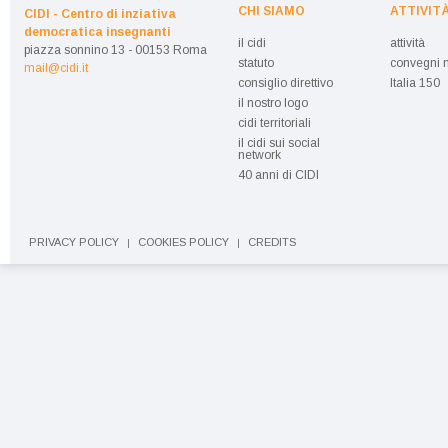
CHI SIAMO
ATTIVIT
CIDI - Centro di inziativa
democratica insegnanti
il cidi
attività
piazza sonnino 13 - 00153 Roma
statuto
convegni n
mail@cidi.it
consiglio direttivo
Italia 150
il nostro logo
cidi territoriali
il cidi sui social
network
40 anni di CIDI
PRIVACY POLICY
COOKIES POLICY
CREDITS
|
|