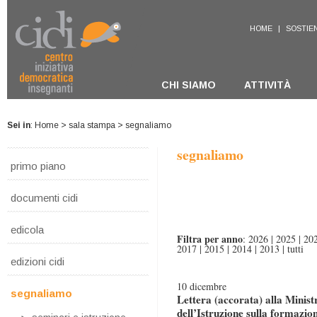
HOME
|
SOSTIEN
CHI SIAMO
ATTIVITÀ
Sei in
:
Home
>
sala stampa
> segnaliamo
segnaliamo
primo piano
documenti cidi
edicola
Filtra per anno
:
2026
|
2025
|
20
2017
|
2015
|
2014
|
2013
|
tutti
edizioni cidi
10 dicembre
segnaliamo
Lettera (accorata) alla Ministr
dell’Istruzione sulla formazio