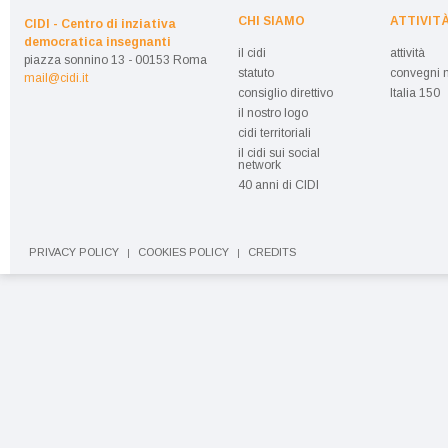
CHI SIAMO
ATTIVIT
CIDI - Centro di inziativa
democratica insegnanti
il cidi
attività
piazza sonnino 13 - 00153 Roma
statuto
convegni n
mail@cidi.it
consiglio direttivo
Italia 150
il nostro logo
cidi territoriali
il cidi sui social
network
40 anni di CIDI
PRIVACY POLICY
COOKIES POLICY
CREDITS
|
|