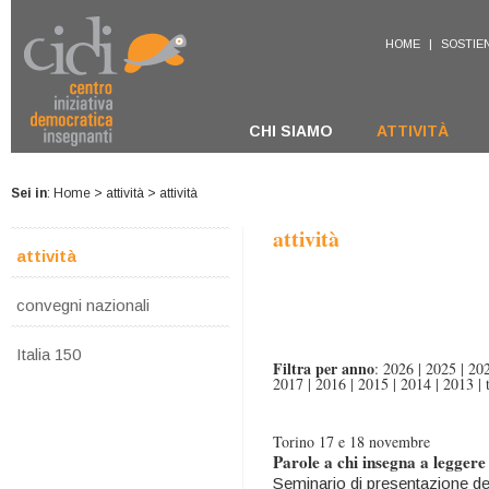
HOME
|
SOSTIEN
CHI SIAMO
ATTIVITÀ
Sei in
:
Home
>
attività
> attività
attività
attività
convegni nazionali
Italia 150
Filtra per anno
:
2026
|
2025
|
20
2017
|
2016
|
2015
|
2014
|
2013
|
Torino 17 e 18 novembre
Parole a chi insegna a leggere
Seminario di presentazione degl