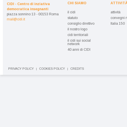
CHI SIAMO
ATTIVIT
CIDI - Centro di inziativa
democratica insegnanti
il cidi
attività
piazza sonnino 13 - 00153 Roma
statuto
convegni n
mail@cidi.it
consiglio direttivo
Italia 150
il nostro logo
cidi territoriali
il cidi sui social
network
40 anni di CIDI
PRIVACY POLICY
COOKIES POLICY
CREDITS
|
|