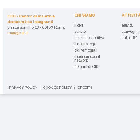
CHI SIAMO
ATTIVIT
CIDI - Centro di inziativa
democratica insegnanti
il cidi
attività
piazza sonnino 13 - 00153 Roma
statuto
convegni n
mail@cidi.it
consiglio direttivo
Italia 150
il nostro logo
cidi territoriali
il cidi sui social
network
40 anni di CIDI
PRIVACY POLICY
COOKIES POLICY
CREDITS
|
|