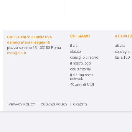
CHI SIAMO
ATTIVIT
CIDI - Centro di inziativa
democratica insegnanti
il cidi
attività
piazza sonnino 13 - 00153 Roma
statuto
convegni n
mail@cidi.it
consiglio direttivo
Italia 150
il nostro logo
cidi territoriali
il cidi sui social
network
40 anni di CIDI
PRIVACY POLICY
COOKIES POLICY
CREDITS
|
|