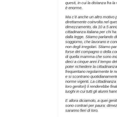
questi, in cui la distanza fra la
è enorme.
Ma c’è anche un altro motivo p
direttamente coinvolta nel que
dimezzamento, da 10 a 5 anni, 
cittadinanza italiana per chi ha
dalla legge.
Stiamo parlando di
soggiorno, che lavorano e cono
non degli irregolari. Stiamo parl
forse del compagno o della com
di quella mamma che sono indec
dieci a cinque anni il tempo dell
poter richiedere la cittadinanza
frequentano regolarmente le no
e si scontrano quotidianamente 
norme vigenti. La cittadinanza 
loro genitori) li renderebbe fin
luoghi in cui tutti gli alunni hanno
E allora diciamolo, a quei genit
sono contrari per paura: dimezzar
saranno fieri di loro.