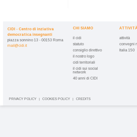
CHI SIAMO
ATTIVIT
CIDI - Centro di inziativa
democratica insegnanti
il cidi
attività
piazza sonnino 13 - 00153 Roma
statuto
convegni n
mail@cidi.it
consiglio direttivo
Italia 150
il nostro logo
cidi territoriali
il cidi sui social
network
40 anni di CIDI
PRIVACY POLICY
COOKIES POLICY
CREDITS
|
|