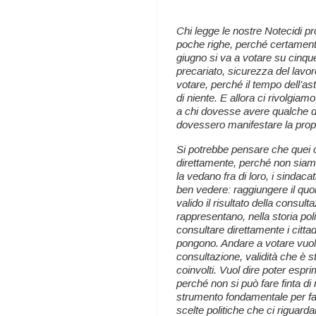
Chi legge le nostre Notecidi p
poche righe, perché certament
giugno si va a votare su cinqu
precariato, sicurezza del lavo
votare, perché il tempo dell’ast
di niente. E allora ci rivolgiamo
a chi dovesse avere qualche du
dovessero manifestare la propr
Si potrebbe pensare che quei c
direttamente, perché non siamo
la vedano fra di loro, i sindaca
ben vedere: raggiungere il qu
valido il risultato della consu
rappresentano, nella storia pol
consultare direttamente i cittadi
pongono. Andare a votare vuol d
consultazione, validità che è s
coinvolti. Vuol dire poter espr
perché non si può fare finta di n
strumento fondamentale per far 
scelte politiche che ci riguar