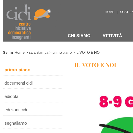
HOME
|
SOSTIEN
CHI SIAMO
ATTIVITÀ
Sei in
:
Home
>
sala stampa
>
primo piano
> IL VOTO E NOI
IL VOTO E NOI
primo piano
documenti cidi
edicola
edizioni cidi
segnaliamo