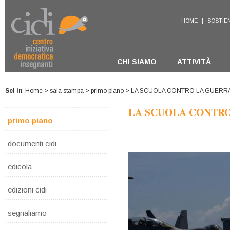
HOME
|
SOSTIEN
CHI SIAMO
ATTIVITÀ
Sei in
:
Home
>
sala stampa
>
primo piano
> LA SCUOLA CONTRO LA GUERR
LA SCUOLA CONTR
primo piano
documenti cidi
edicola
edizioni cidi
segnaliamo