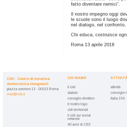
fatto diventare nemici”.
Il nostro impegno oggi dev
le scuole sono il luogo do
nel dialogo, nel confronto, 
Chi educa, costruisce ogni
Roma 13 aprile 2018
CHI SIAMO
ATTIVIT
CIDI - Centro di inziativa
democratica insegnanti
il cidi
attività
piazza sonnino 13 - 00153 Roma
statuto
convegni n
mail@cidi.it
consiglio direttivo
Italia 150
il nostro logo
cidi territoriali
il cidi sui social
network
40 anni di CIDI