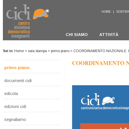
HOME
|
SOSTIEN
CHI SIAMO
ATTIVITÀ
Sei in
:
Home
>
sala stampa
>
primo piano
> COORDINAMENTO NAZIONALE. I m
COORDINAMENTO NAZ
primo piano
documenti cidi
edicola
edizioni cidi
segnaliamo