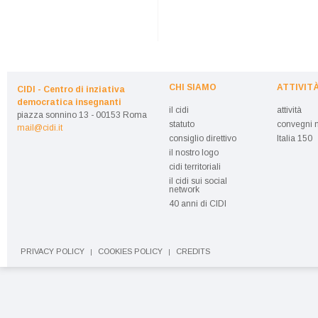
CHI SIAMO
ATTIVIT
CIDI - Centro di inziativa
democratica insegnanti
il cidi
attività
piazza sonnino 13 - 00153 Roma
statuto
convegni n
mail@cidi.it
consiglio direttivo
Italia 150
il nostro logo
cidi territoriali
il cidi sui social
network
40 anni di CIDI
PRIVACY POLICY
COOKIES POLICY
CREDITS
|
|