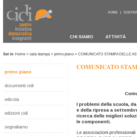
HOME
|
SOSTIEN
CHI SIAMO
ATTIVITÀ
Sei in
:
Home
>
sala stampa
>
primo piano
> COMUNICATO STAMPA DELLE AS
COMUNICATO STAMP
primo piano
documenti cidi
Comu
edicola
I problemi della scuola, da
e della ripresa
a settembre
edizioni cidi
ricerca delle migliori soluz
le componenti.
segnaliamo
Le associazioni professional