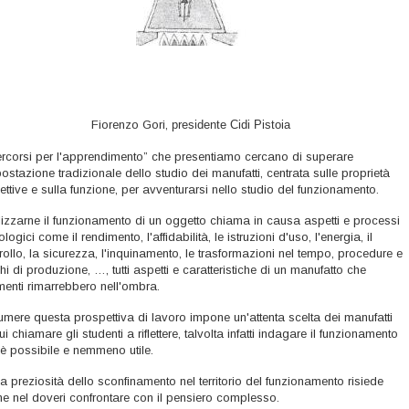
Fiorenzo Gori,
presidente Cidi Pistoia
ercorsi per l'apprendimento” che presentiamo cercano di superare
postazione tradizionale dello studio dei manufatti, centrata sulle proprietà
ettive e sulla funzione, per avventurarsi nello studio del funzionamento.
izzarne il funzionamento di un oggetto chiama in causa aspetti e processi
ologici come il rendimento, l'affidabilità, le istruzioni d'uso, l'energia, il
rollo, la sicurezza, l'inquinamento, le trasformazioni nel tempo, procedure e
hi di produzione, …, tutti aspetti e caratteristiche di un manufatto che
imenti rimarrebbero nell'ombra.
mere questa prospettiva di lavoro impone un'attenta scelta dei manufatti
ui chiamare gli studenti a riflettere, talvolta infatti indagare il funzionamento
è possibile e nemmeno utile.
a preziosità dello sconfinamento nel territorio del funzionamento risiede
e nel doveri confrontare con il pensiero complesso.