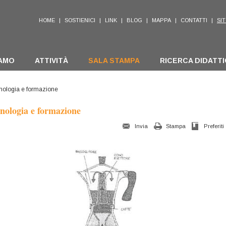
HOME
|
SOSTIENICI
|
LINK
|
BLOG
|
MAPPA
|
CONTATTI
|
SIT
IAMO
ATTIVITÀ
SALA STAMPA
RICERCA DIDATT
nologia e formazione
nologia e formazione
Invia
Stampa
Preferiti