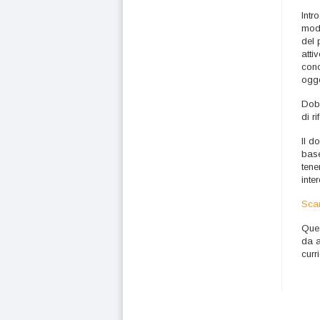
Intr
modi
del 
atti
cono
ogge
Dobb
di r
Il d
base
tene
inte
Scar
Ques
da a
curr