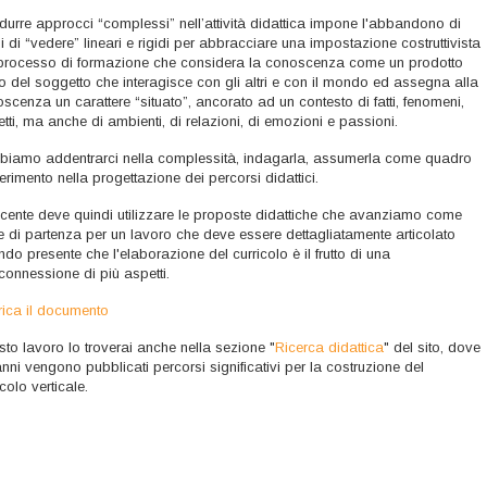
odurre approcci “complessi” nell’attività didattica impone l'abbandono di
 di “vedere” lineari e rigidi per abbracciare una impostazione costruttivista
processo di formazione che considera la conoscenza come un prodotto
vo del soggetto che interagisce con gli altri e con il mondo ed assegna alla
scenza un carattere “situato”, ancorato ad un contesto di fatti, fenomeni,
tti, ma anche di ambienti, di relazioni, di emozioni e passioni.
iamo addentrarci nella complessità, indagarla, assumerla come quadro
iferimento nella progettazione dei percorsi didattici.
ocente deve quindi utilizzare le proposte didattiche che avanziamo come
 di partenza per un lavoro che deve essere dettagliatamente articolato
ndo presente che l'elaborazione del curricolo è il frutto di una
rconnessione di più aspetti.
ica il documento
to lavoro lo troverai anche nella sezione "
Ricerca didattica
" del sito, dove
nni vengono pubblicati percorsi significativi per la costruzione del
icolo verticale.