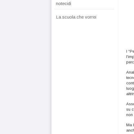
notecidi
La scuola che vorrei
I “P
l'im
perc
Anal
tecn
cont
luog
altr
Assu
su c
non 
Ma l
anch