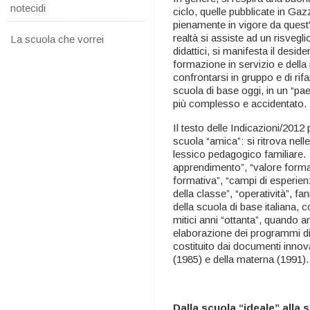
notecidi
ciclo, quelle pubblicate in Gaz
pienamente in vigore da quest
realtà si assiste ad un risvegl
La scuola che vorrei
didattici, si manifesta il deside
formazione in servizio e della 
confrontarsi in gruppo e di ri
scuola di base oggi, in un “pa
più complesso e accidentato.
Il testo delle Indicazioni/201
scuola “amica”: si ritrova nell
lessico pedagogico familiare.
apprendimento”, “valore format
formativa”, “campi di esperienz
della classe”, “operatività”, f
della scuola di base italiana,
mitici anni “ottanta”, quando an
elaborazione dei programmi di 
costituito dai documenti innova
(1985) e della materna (1991).
Dalla scuola “ideale” alla 