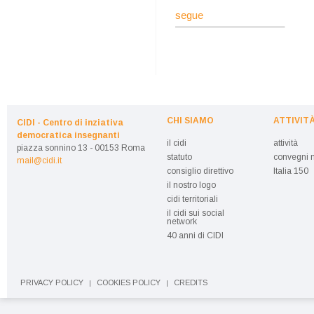
segue
CHI SIAMO
ATTIVIT
CIDI - Centro di inziativa
democratica insegnanti
il cidi
attività
piazza sonnino 13 - 00153 Roma
statuto
convegni n
mail@cidi.it
consiglio direttivo
Italia 150
il nostro logo
cidi territoriali
il cidi sui social
network
40 anni di CIDI
PRIVACY POLICY
COOKIES POLICY
CREDITS
|
|