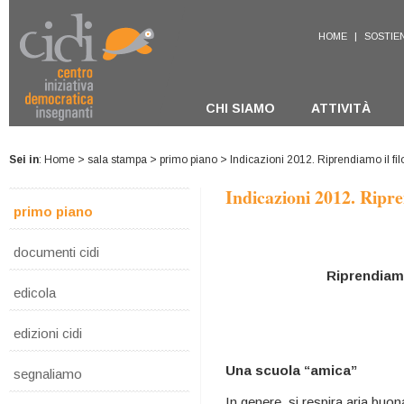
HOME
|
SOSTIEN
CHI SIAMO
ATTIVITÀ
Sei in
:
Home
>
sala stampa
>
primo piano
> Indicazioni 2012. Riprendiamo il fil
Indicazioni 2012. Ripren
primo piano
documenti cidi
Riprendiamo 
edicola
edizioni cidi
Una scuola “amica”
segnaliamo
In genere, si respira aria buona