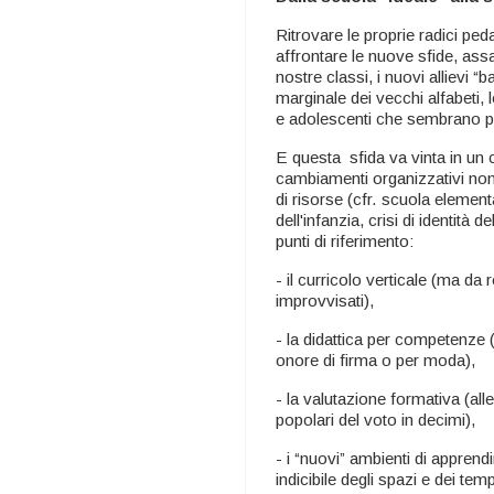
Ritrovare le proprie radici p
affrontare le nuove sfide, assai
nostre classi, i nuovi allievi “b
marginale dei vecchi alfabeti, 
e adolescenti che sembrano più
E questa sfida va vinta in un 
cambiamenti organizzativi non 
di risorse (cfr. scuola element
dell'infanzia, crisi di identità
punti di riferimento:
- il curricolo verticale (ma da r
improvvisati),
- la didattica per competenze
onore di firma o per moda),
- la valutazione formativa (al
popolari del voto in decimi),
- i “nuovi” ambienti di appren
indicibile degli spazi e dei temp